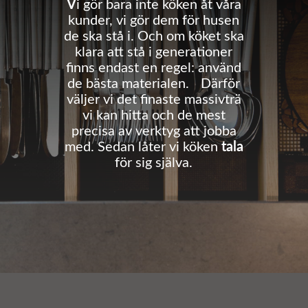
V
i gör bara inte köken åt våra
kunder, vi gör dem för husen
de ska stå i. Och om köket ska
klara att stå i generationer
finns endast en regel: använd
de bästa materialen. Därför
väljer vi det finaste massivträ
vi kan hitta och de mest
precisa av verktyg att jobba
med. Sedan låter vi köken
tala
för sig själva.