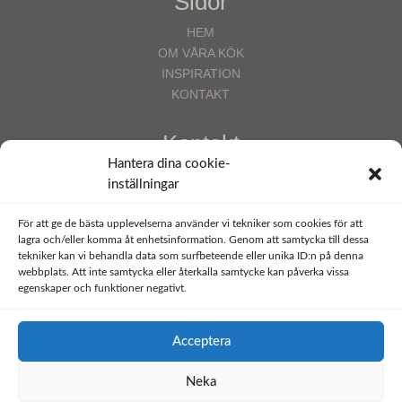
Sidor
HEM
OM VÅRA KÖK
INSPIRATION
KONTAKT
Kontakt
Hantera dina cookie-
Email:
info@tengene.se
inställningar
Telefon: Hugo
0708-53 55 57
Butik/Showroom:
För att ge de bästa upplevelserna använder vi tekniker som cookies för att
Tenggrenstorpsvägen 18
lagra och/eller komma åt enhetsinformation. Genom att samtycka till dessa
462 56 Vänersborg
tekniker kan vi behandla data som surfbeteende eller unika ID:n på denna
webbplats. Att inte samtycka eller återkalla samtycke kan påverka vissa
Öppettider
:
egenskaper och funktioner negativt.
Tisdag – Fredag 11-18
Lördag 11-14
Acceptera
Cookiepolicy EU
Neka